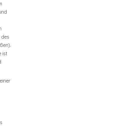
m
und
n
n des
ußen).
 ist
d
einer
as