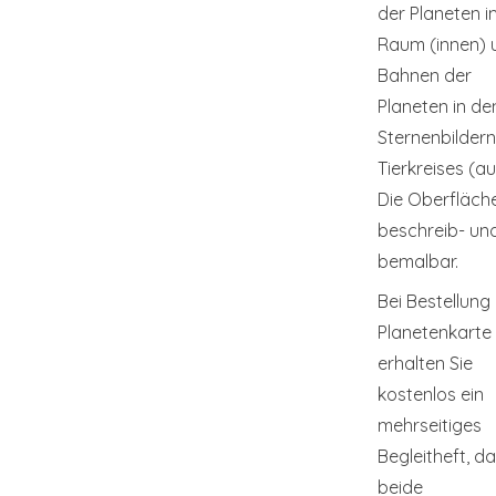
der Planeten i
Raum (innen) 
Bahnen der
Planeten in de
Sternenbilder
Tierkreises (a
Die Oberfläche
beschreib- un
bemalbar.
Bei Bestellung 
Planetenkarte
erhalten Sie
kostenlos ein
mehrseitiges
Begleitheft, d
beide