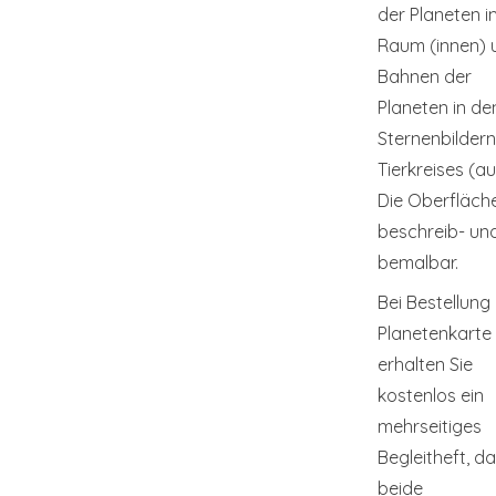
der Planeten i
Raum (innen) 
Bahnen der
Planeten in de
Sternenbilder
Tierkreises (a
Die Oberfläche
beschreib- un
bemalbar.
Bei Bestellung 
Planetenkarte
erhalten Sie
kostenlos ein
mehrseitiges
Begleitheft, d
beide