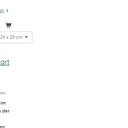
en
b
art
ten
 im
n der
en