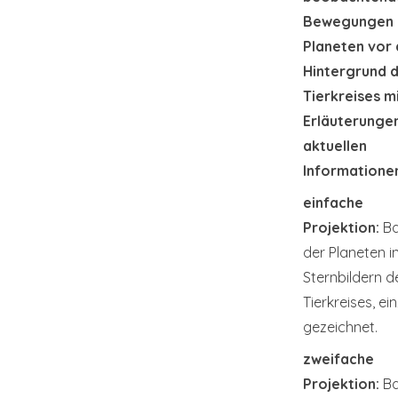
Bewegungen 
Planeten vor
Hintergrund 
Tierkreises m
Erläuterunge
aktuellen
Informatione
einfache
Projektion:
Ba
der Planeten i
Sternbildern d
Tierkreises, ei
gezeichnet.
zweifache
Projektion:
Ba