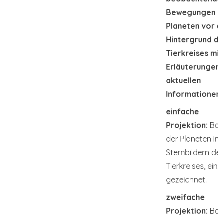
Bewegungen 
Planeten vor
Hintergrund 
Tierkreises m
Erläuterunge
aktuellen
Informatione
einfache
Projektion:
Ba
der Planeten i
Sternbildern d
Tierkreises, ei
gezeichnet.
zweifache
Projektion:
Ba