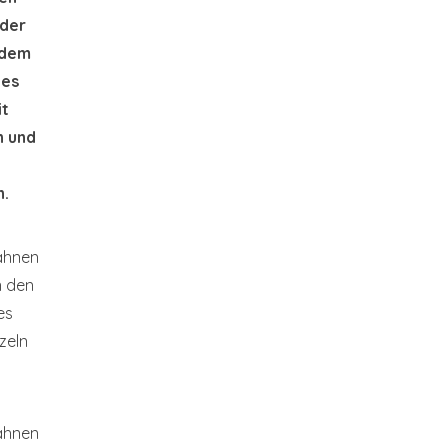
der
 dem
des
it
n und
n.
hnen
n den
es
nzeln
hnen