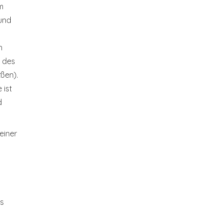
m
und
n
n des
ußen).
 ist
d
einer
as