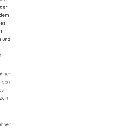
der
 dem
des
it
n und
n.
hnen
n den
es
nzeln
hnen