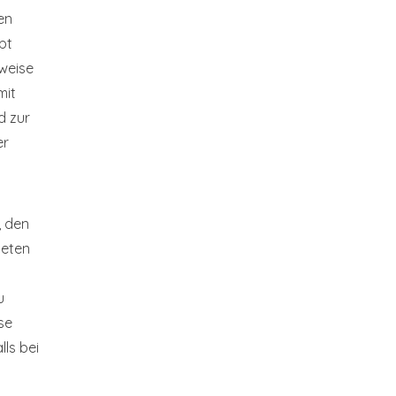
en
ibt
weise
mit
d zur
er
, den
neten
u
se
ls bei