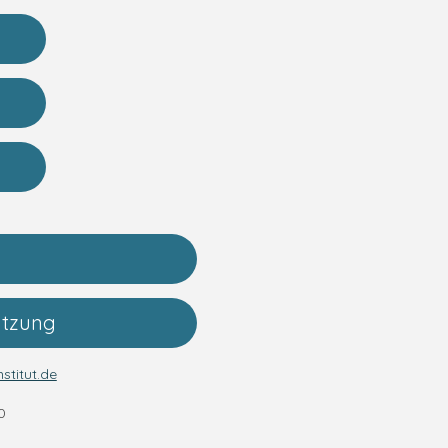
ützung
stitut.de
0